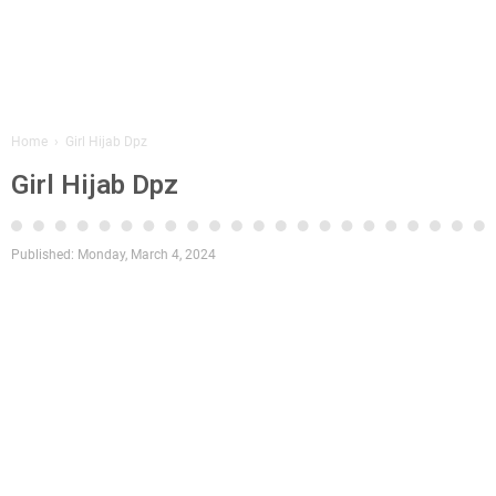
Home
›
Girl Hijab Dpz
Girl Hijab Dpz
Published:
Monday, March 4, 2024