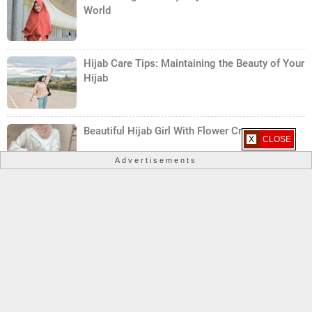
World
Hijab Care Tips: Maintaining the Beauty of Your
Hijab
Beautiful Hijab Girl With Flower Crown
X CLOSE
Advertisements
Hijab Fashion Mistakes to Avoid
Copyright ©
2026
Hijab