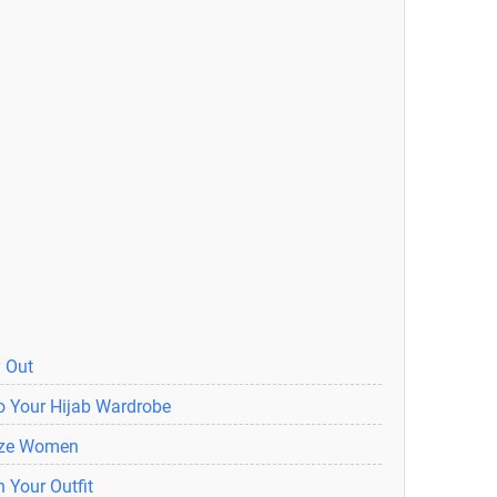
y Out
to Your Hijab Wardrobe
Size Women
 Your Outfit