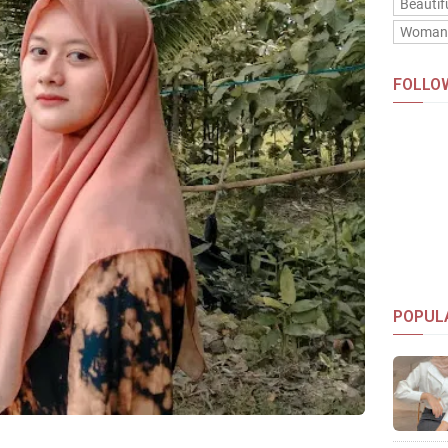
Beautif
Woma
FOLLO
POPUL