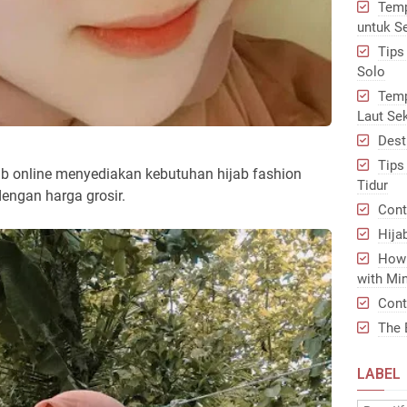
Temp
untuk S
Tips
Solo
Temp
Laut Se
Dest
Tips
lbab online menyediakan kebutuhan hijab fashion
Tidur
dengan harga grosir.
Cont
Hija
How 
with Min
Cont
The 
LABEL