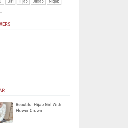
ul
Girl
Hijab
Jilbab
Niqab
n
WERS
AR
Beautiful Hijab Girl With
Flower Crown