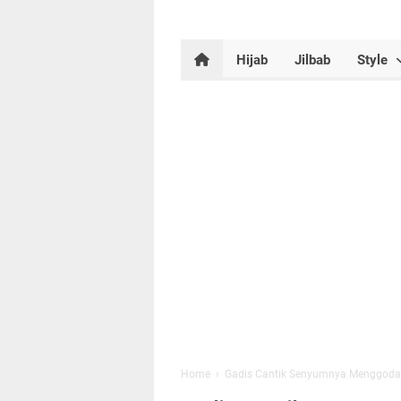
Hijab
Jilbab
Style
Home
›
Gadis Cantik Senyumnya Menggoda