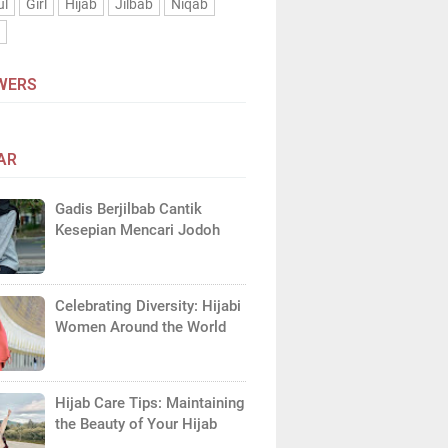
ul
Girl
Hijab
Jilbab
Niqab
n
WERS
AR
Gadis Berjilbab Cantik
Kesepian Mencari Jodoh
Celebrating Diversity: Hijabi
Women Around the World
Hijab Care Tips: Maintaining
the Beauty of Your Hijab