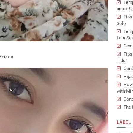
Temp
untuk S
Tips
Solo
Temp
Laut Se
Dest
Tips
 Eceran
Tidur
Cont
Hija
How 
with Min
Cont
The 
LABEL