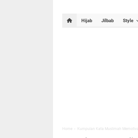
Hijab
Jilbab
Style
Home
›
Kumpulan Kata Muslimah Memotiva