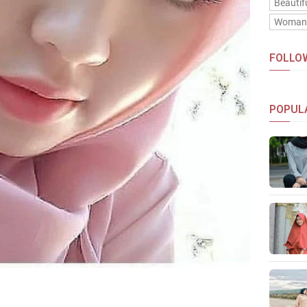
Beautif
Woma
FOLLO
POPUL